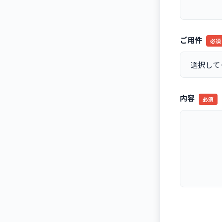
ご用件
必須
内容
必須